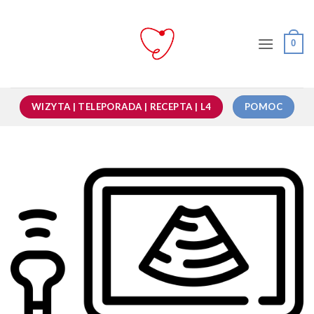
Przewiń
do
zawartości
0
WIZYTA | TELEPORADA | RECEPTA | L4
POMOC