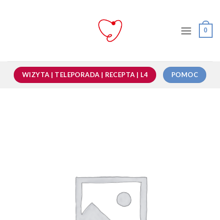
Przewiń
do
zawartości
0
WIZYTA | TELEPORADA | RECEPTA | L4
POMOC