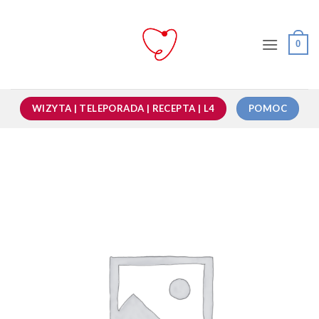
Przewiń
do
zawartości
0
WIZYTA | TELEPORADA | RECEPTA | L4
POMOC