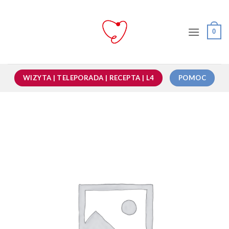
Przewiń
do
zawartości
0
WIZYTA | TELEPORADA | RECEPTA | L4
POMOC